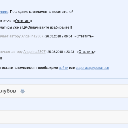
книге
. Последние комплименты посетителей:
«
Ответить
»
 в 06:23
ематисы уже в ЦР.Оплачивайте изабирайте!!!
ечает автору
Angelina2307
)
«
Ответить
»
26.03.2018 в 09:54
вечает автору
Angelina2307
)
«
Ответить
»
25.03.2018 в 23:23
!
ы оставить комплимент необходимо
войти
или
зарегистрироваться
 клубов