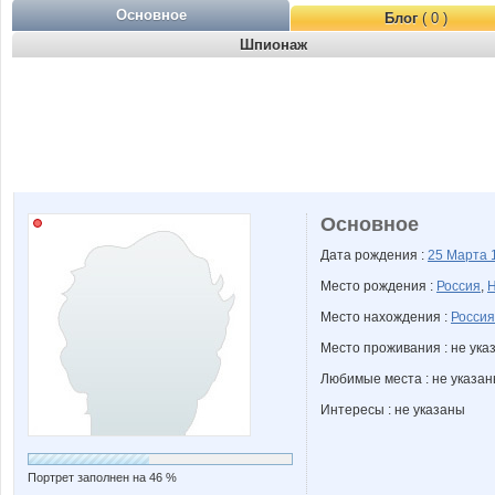
Основное
Блог
( 0 )
Шпионаж
Основное
Дата рождения :
25 Марта
Место рождения :
Россия
,
Н
Место нахождения :
Россия
Место проживания : не ука
Любимые места : не указа
Интересы : не указаны
Портрет заполнен на 46 %