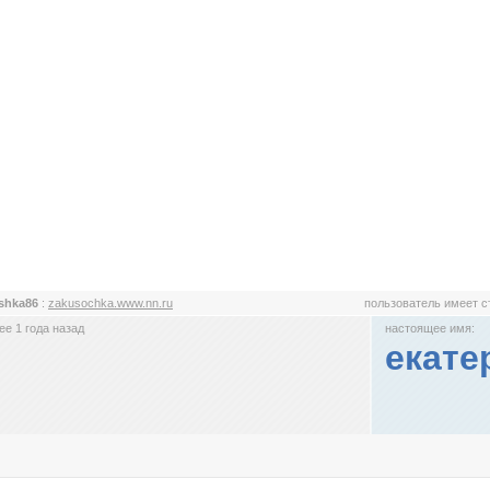
ishka86
:
zakusochka.www.nn.ru
пользователь имеет 
е 1 года назад
настоящее имя:
екате