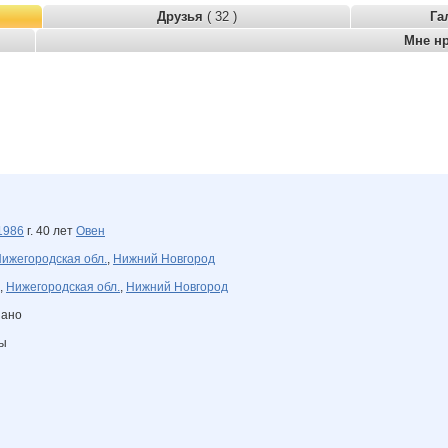
Друзья
( 32 )
Га
Мне н
1986
г. 40 лет
Овен
ижегородская обл.
,
Нижний Новгород
,
Нижегородская обл.
,
Нижний Новгород
зано
ны