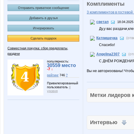
Комплименты
Отправить приватное сообщение
3 комплиментов в гостевой 
Добавить в друзья
светап
18.04.2025
Игнорировать
Ду,у вас раздачи,кл
Катришечка
(отв
Сделать подарок
Спасибо!
Совместная покупка: сбор предоплаты,
раздачи
Angelina2307
(от
С ДНЁМ РОЖДЕНИЯ
популярность:
30559 место
-7 ↓
Вы не авторизованы! Чтоб
рейтинг
746
?
Привилегированный
пользователь
4
уровня
Метки лидеров
Интервью