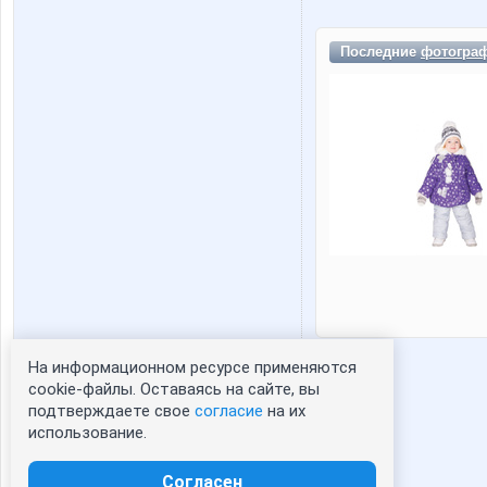
Последние
фотогра
На информационном ресурсе применяются
Статистика портрета:
cookie-файлы. Оставаясь на сайте, вы
подтверждаете свое
согласие
на их
сейчас просматривают портрет - 0
использование.
зарегистрированные пользователи
посетившие портрет за 7 дней - 0
Согласен